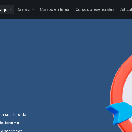
Cursos en línea
Cursos presenciales
Artícu
a aquí
Acerca
▾
▾
ena suerte o de
 éxito toma
y sacrificar