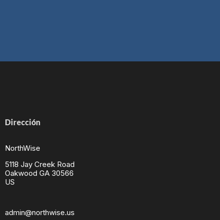
Dirección
NorthWise
5118 Jay Creek Road
Oakwood GA 30566
US
admin@northwise.us