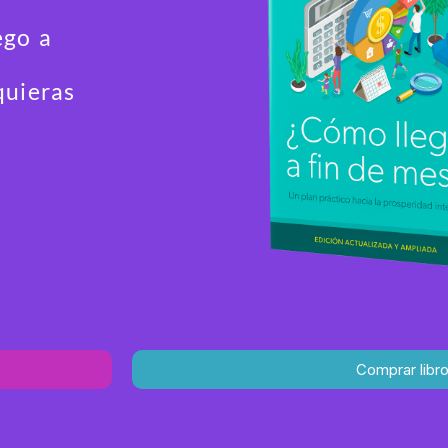
ego a
quieras
Comprar libr