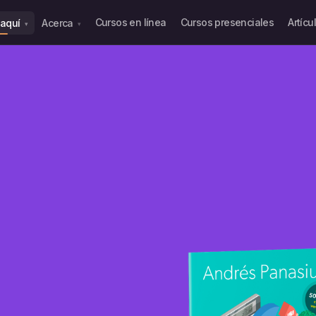
Cursos en línea
Cursos presenciales
Artícu
a aquí
Acerca
▾
▾