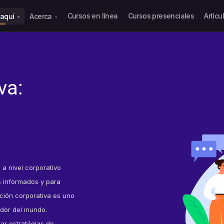
Cursos en línea
Cursos presenciales
Artícu
a aquí
Acerca
▾
▾
va:
a nivel corporativo
 informados y para
ción corporativa es uno
edor del mundo.
r estratégias de