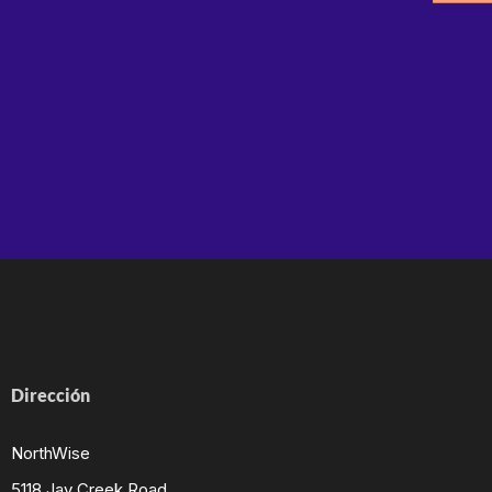
Dirección
NorthWise
5118 Jay Creek Road