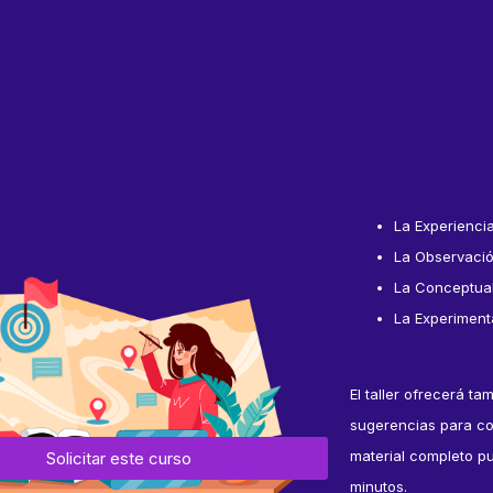
La Experienci
La Observació
La Conceptual
La Experiment
El taller ofrecerá t
sugerencias para co
material completo p
Solicitar este curso
minutos.